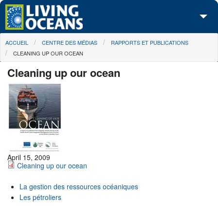
Skip to main content
You are here
ACCUEIL
CENTRE DES MÉDIAS
RAPPORTS ET PUBLICATIONS
À propos de nous
CLEANING UP OUR OCEAN
Nos campagnes
Cleaning up our ocean
Centre des Médias
Les Cartes
Passez à l'action
April 15, 2009
Cleaning up our ocean
La gestion des ressources océaniques
Les pétroliers