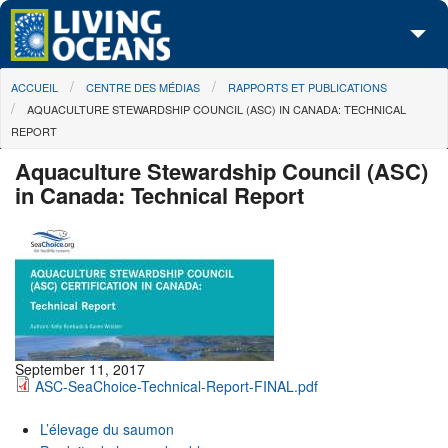
Skip to main content
You are here
ACCUEIL
CENTRE DES MÉDIAS
RAPPORTS ET PUBLICATIONS
À propos de nous
AQUACULTURE STEWARDSHIP COUNCIL (ASC) IN CANADA: TECHNICAL
REPORT
Nos campagnes
Aquaculture Stewardship Council (ASC)
Centre des Médias
in Canada: Technical Report
Les Cartes
Passez à l'action
September 11, 2017
ASC-SeaChoice-Technical-Report-FINAL.pdf
L’élevage du saumon