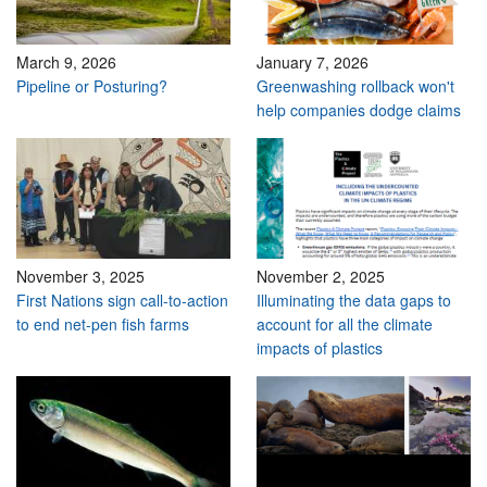
March 9, 2026
January 7, 2026
Pipeline or Posturing?
Greenwashing rollback won't
help companies dodge claims
November 3, 2025
November 2, 2025
First Nations sign call-to-action
Illuminating the data gaps to
to end net-pen fish farms
account for all the climate
impacts of plastics