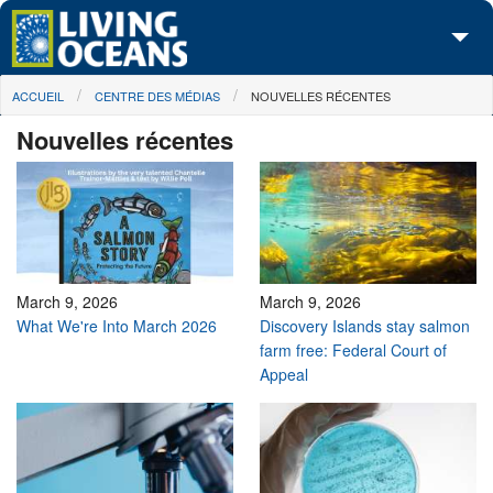
Skip to main content
You are here
ACCUEIL
CENTRE DES MÉDIAS
NOUVELLES RÉCENTES
À propos de nous
Nouvelles récentes
Nos campagnes
Centre des Médias
Les Cartes
Passez à l'action
March 9, 2026
March 9, 2026
What We're Into March 2026
Discovery Islands stay salmon
farm free: Federal Court of
Appeal