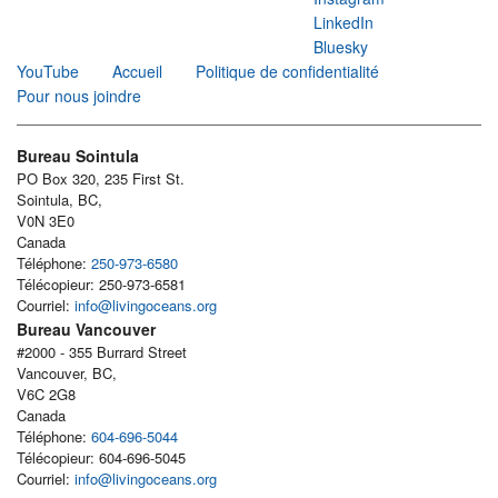
LinkedIn
Bluesky
YouTube
Accueil
Politique de confidentialité
Pour nous joindre
Bureau Sointula
PO Box 320, 235 First St.
Sointula, BC,
V0N 3E0
Canada
Téléphone:
250-973-6580
Télécopieur: 250-973-6581
Courriel:
info@livingoceans.org
Bureau Vancouver
#2000 - 355 Burrard Street
Vancouver, BC,
V6C 2G8
Canada
Téléphone:
604-696-5044
Télécopieur: 604-696-5045
Courriel:
info@livingoceans.org