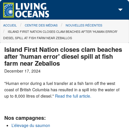
Skip to main content
You are here
ACCUEIL
CENTRE DES MÉDIAS
NOUVELLES RÉCENTES
À propos de nous
ISLAND FIRST NATION CLOSES CLAM BEACHES AFTER 'HUMAN ERROR'
DIESEL SPILL AT FISH FARM NEAR ZEBALLOS
Nos campagnes
Island First Nation closes clam beaches
Centre des Médias
after 'human error' diesel spill at fish
farm near Zeballos
Les Cartes
December 17, 2024
Passez à l'action
"Human error during a fuel transfer at a fish farm off the west
coast of British Columbia has resulted in a spill into the water of
up to 8,000 litres of diesel."
Read the full article.
Nos campagnes:
L’élevage du saumon