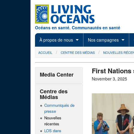
Skip to main content
Océans en santé. Communautés en santé
À propos de nous
Nos campagnes
You are here
ACCUEIL
CENTRE DES MÉDIAS
NOUVELLES RÉCE
First Nations 
Media Center
November 3, 2025
Centre des
Médias
Communiqués de
presse
Nouvelles
récentes
LOS dans