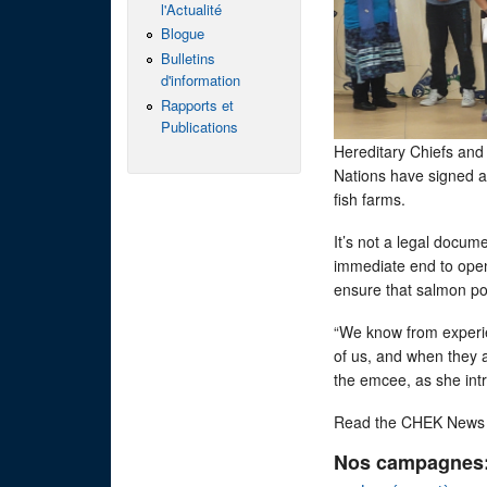
l'Actualité
Blogue
Bulletins
d'information
Rapports et
Publications
Hereditary Chiefs and
Nations have signed a
fish farms.
It’s not a legal docum
immediate end to open
ensure that salmon pop
“We know from experie
of us, and when they ar
the emcee, as she int
Read the CHEK News 
Nos campagnes