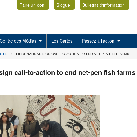
Faire un don
Blogue
Bulletins d'information
Centre des Médias
Les Cartes
Passez à l'action
NTES
FIRST NATIONS SIGN CALL-TO-ACTION TO END NET-PEN FISH FARMS
sign call-to-action to end net-pen fish farms