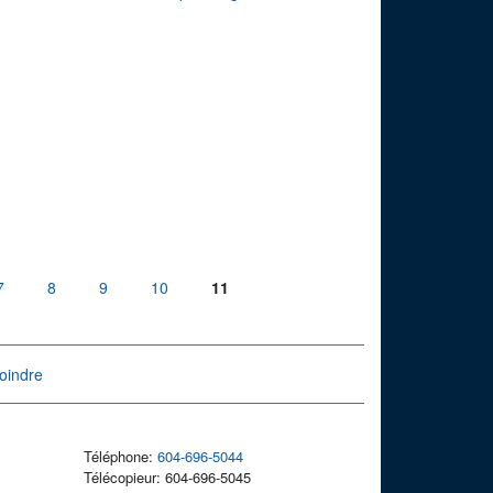
7
8
9
10
11
oindre
Téléphone:
604-696-5044
Télécopieur: 604-696-5045