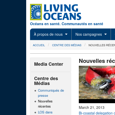
Skip to main content
Océans en santé. Communautés en santé
À propos de nous
Nos campagnes
You are here
ACCUEIL
CENTRE DES MÉDIAS
NOUVELLES RÉCE
Nouvelles ré
Media Center
Centre des
Médias
Communiqués de
presse
Nouvelles
récentes
March 21, 2013
LOS dans
Bi-coastal delegation 