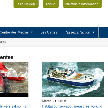
Faire un don
Blogue
Bulletins d'information
Centre des Médias
Les Cartes
Passez à l'action
NTES
centes
March 21, 2013
delivers salmon farm
Habitat conservation measures working