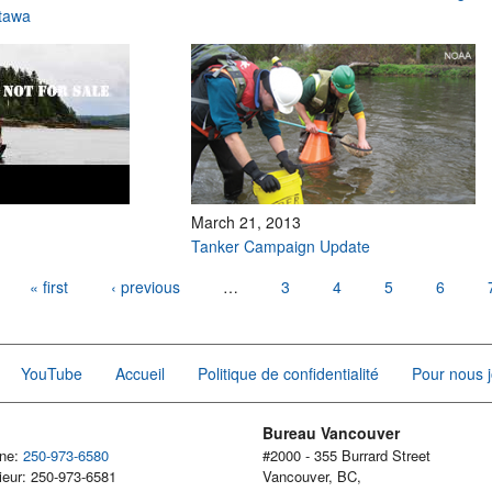
tawa
March 21, 2013
Tanker Campaign Update
« first
‹ previous
…
3
4
5
6
YouTube
Accueil
Politique de confidentialité
Pour nous j
Bureau Vancouver
one:
250-973-6580
#2000 - 355 Burrard Street
ieur: 250-973-6581
Vancouver, BC,