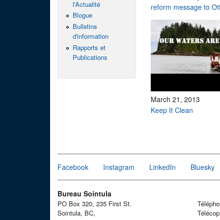
l'Actualité
reform message to Ot
Blogue
Bulletins
d'information
Rapports et
Publications
March 21, 2013
Keep It Clean
Pages
Facebook
Instagram
LinkedIn
Bluesky
Bureau Sointula
PO Box 320, 235 First St.
Téléph
Sointula, BC,
Télécop