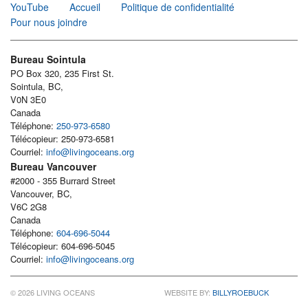
YouTube
Accueil
Politique de confidentialité
Pour nous joindre
Bureau Sointula
PO Box 320, 235 First St.
Sointula, BC,
V0N 3E0
Canada
Téléphone:
250-973-6580
Télécopieur: 250-973-6581
Courriel:
info@livingoceans.org
Bureau Vancouver
#2000 - 355 Burrard Street
Vancouver, BC,
V6C 2G8
Canada
Téléphone:
604-696-5044
Télécopieur: 604-696-5045
Courriel:
info@livingoceans.org
© 2026 LIVING OCEANS
WEBSITE BY:
BILLYROEBUCK