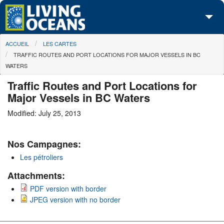
Skip to main content
You are here
ACCUEIL
LES CARTES
À propos de nous
TRAFFIC ROUTES AND PORT LOCATIONS FOR MAJOR VESSELS IN BC
WATERS
Nos campagnes
Traffic Routes and Port Locations for
Centre des Médias
Major Vessels in BC Waters
Les Cartes
Modified: July 25, 2013
Passez à l'action
Nos Campagnes:
Les pétroliers
Attachments:
PDF version with border
JPEG version with no border