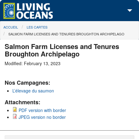
Skip to main content
You are here
ACCUEIL
LES CARTES
À propos de nous
SALMON FARM LICENSES AND TENURES BROUGHTON ARCHIPELAGO
Nos campagnes
Salmon Farm Licenses and Tenures
Broughton Archipelago
Centre des Médias
Modified: February 13, 2023
Les Cartes
Nos Campagnes:
Passez à l'action
L’élevage du saumon
Attachments:
PDF version with border
JPEG version no border