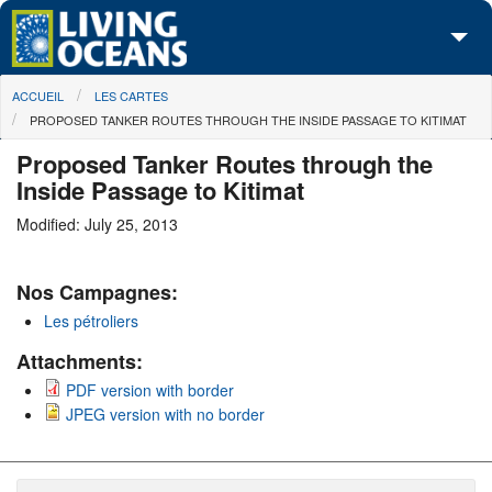
Skip to main content
You are here
ACCUEIL
LES CARTES
À propos de nous
PROPOSED TANKER ROUTES THROUGH THE INSIDE PASSAGE TO KITIMAT
Nos campagnes
Proposed Tanker Routes through the
Inside Passage to Kitimat
Centre des Médias
Modified: July 25, 2013
Les Cartes
Nos Campagnes:
Passez à l'action
Les pétroliers
Attachments:
PDF version with border
JPEG version with no border