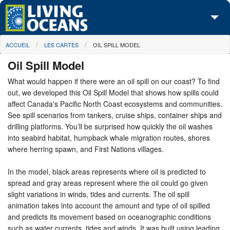
Skip to main content
You are here
ACCUEIL
LES CARTES
OIL SPILL MODEL
À propos de nous
Oil Spill Model
Nos campagnes
What would happen if there were an oil spill on our coast? To find
out, we developed this Oil Spill Model that shows how spills could
Centre des Médias
affect Canada's Pacific North Coast ecosystems and communities.
See spill scenarios from tankers, cruise ships, container ships and
Les Cartes
drilling platforms. You’ll be surprised how quickly the oil washes
into seabird habitat, humpback whale migration routes, shores
Passez à l'action
where herring spawn, and First Nations villages.
In the model, black areas represents where oil is predicted to
spread and gray areas represent where the oil could go given
slight variations in winds, tides and currents. The oil spill
animation takes into account the amount and type of oil spilled
and predicts its movement based on oceanographic conditions
such as water currents, tides and winds. It was built using leading