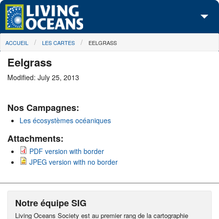
Skip to main content
You are here
ACCUEIL
LES CARTES
EELGRASS
À propos de nous
Eelgrass
Nos campagnes
Modified: July 25, 2013
Centre des Médias
Nos Campagnes:
Les Cartes
Les écosystèmes océaniques
Passez à l'action
Attachments:
PDF version with border
JPEG version with no border
Notre équipe SIG
Living Oceans Society est au premier rang de la cartographie