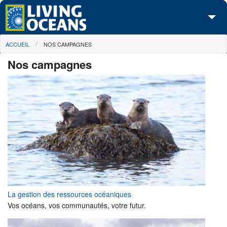
Skip to main content
You are here
ACCUEIL
NOS CAMPAGNES
À propos de nous
Nos campagnes
Nos campagnes
Centre des Médias
Les Cartes
Passez à l'action
La gestion des ressources océaniques
Vos océans, vos communautés, votre futur.