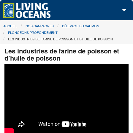
Skip to main content
You are here
ACCUEIL
NOS CAMPAGNES
L’ÉLEVAGE DU SAUMON
À propos de nous
PLONGEONS PROFONDÉMENT
LES INDUSTRIES DE FARINE DE POISSON ET D’HUILE DE POISSON
Nos campagnes
Les industries de farine de poisson et
Centre des Médias
d’huile de poisson
Les Cartes
Passez à l'action