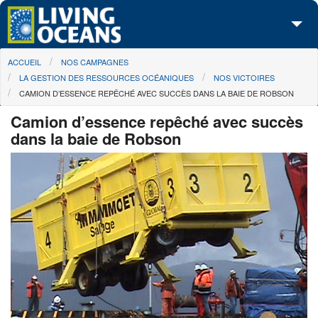
Skip to main content
You are here
ACCUEIL
NOS CAMPAGNES
À propos de nous
LA GESTION DES RESSOURCES OCÉANIQUES
NOS VICTOIRES
CAMION D’ESSENCE REPÊCHÉ AVEC SUCCÈS DANS LA BAIE DE ROBSON
Nos campagnes
Camion d’essence repêché avec succès
Centre des Médias
dans la baie de Robson
Les Cartes
Passez à l'action