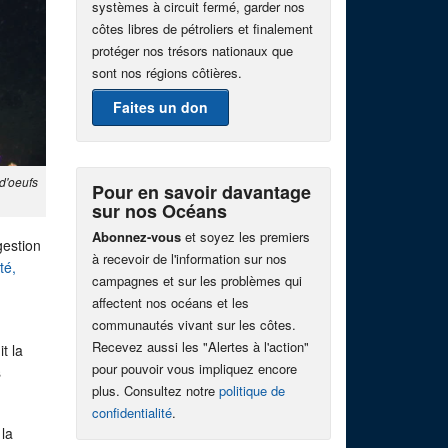
systèmes à circuit fermé, garder nos
côtes libres de pétroliers et finalement
protéger nos trésors nationaux que
sont nos régions côtières.
Faites un don
d'oeufs
Pour en savoir davantage
sur nos Océans
Abonnez-vous
et soyez les premiers
gestion
à recevoir de l'information sur nos
té,
campagnes et sur les problèmes qui
affectent nos océans et les
communautés vivant sur les côtes.
Recevez aussi les "Alertes à l'action"
t la
pour pouvoir vous impliquez encore
s
plus. Consultez notre
politique de
confidentialité
.
 la