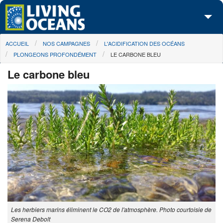
Skip to main content
You are here
ACCUEIL
NOS CAMPAGNES
L'ACIDIFICATION DES OCÉANS
À propos de nous
PLONGEONS PROFONDÉMENT
LE CARBONE BLEU
Nos campagnes
Le carbone bleu
Centre des Médias
Les Cartes
Passez à l'action
Les herbiers marins éliminent le CO2 de l'atmosphère. Photo courtoisie de
Serena Debolt