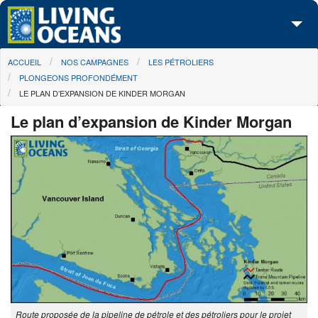
Skip to main content
You are here
ACCUEIL
NOS CAMPAGNES
LES PÉTROLIERS
À propos de nous
PLONGEONS PROFONDÉMENT
LE PLAN D’EXPANSION DE KINDER MORGAN
Nos campagnes
Le plan d’expansion de Kinder Morgan
Centre des Médias
Les Cartes
Passez à l'action
Route proposée de la pipeline de pétrole et des pétroliers pour le projet