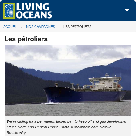
Skip to main content
You are here
ACCUEIL
NOS CAMPAGNES
LES PÉTROLIERS
À propos de nous
Les pétroliers
Nos campagnes
Centre des Médias
Les Cartes
Passez à l'action
We’re calling for a permanent tanker ban to keep oil and gas development
off the North and Central Coast. Photo: iStockphoto.com-Natalia-
Bratslavsky