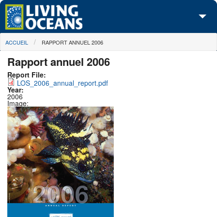
Skip to main content
You are here
ACCUEIL
RAPPORT ANNUEL 2006
À propos de nous
Rapport annuel 2006
Nos campagnes
Report File:
LOS_2006_annual_report.pdf
Centre des Médias
Year:
2006
Image:
Les Cartes
Passez à l'action