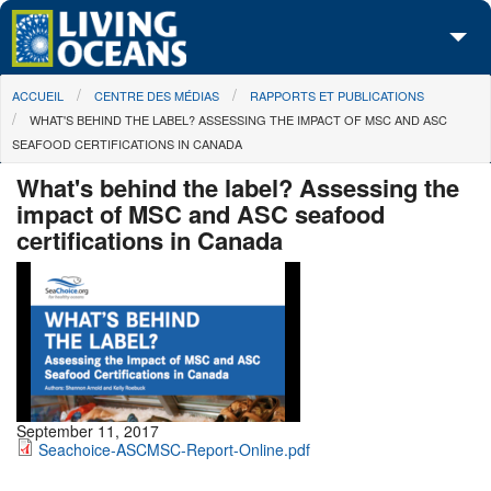
Skip to main content
You are here
ACCUEIL
CENTRE DES MÉDIAS
RAPPORTS ET PUBLICATIONS
À propos de nous
WHAT'S BEHIND THE LABEL? ASSESSING THE IMPACT OF MSC AND ASC
SEAFOOD CERTIFICATIONS IN CANADA
Nos campagnes
What's behind the label? Assessing the
Centre des Médias
impact of MSC and ASC seafood
certifications in Canada
Les Cartes
Passez à l'action
September 11, 2017
Seachoice-ASCMSC-Report-Online.pdf