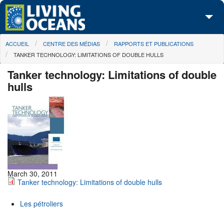
Skip to main content
You are here
ACCUEIL
CENTRE DES MÉDIAS
RAPPORTS ET PUBLICATIONS
À propos de nous
TANKER TECHNOLOGY: LIMITATIONS OF DOUBLE HULLS
Nos campagnes
Tanker technology: Limitations of double
hulls
Centre des Médias
Les Cartes
Passez à l'action
March 30, 2011
Tanker technology: Limitations of double hulls
Les pétroliers