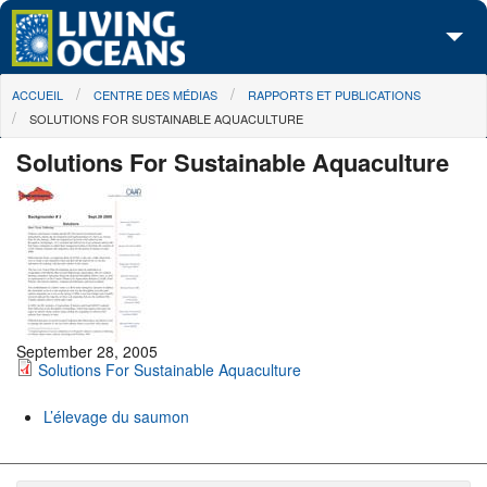
Skip to main content
You are here
ACCUEIL
CENTRE DES MÉDIAS
RAPPORTS ET PUBLICATIONS
À propos de nous
SOLUTIONS FOR SUSTAINABLE AQUACULTURE
Nos campagnes
Solutions For Sustainable Aquaculture
Centre des Médias
Les Cartes
Passez à l'action
September 28, 2005
Solutions For Sustainable Aquaculture
L’élevage du saumon