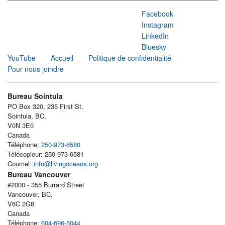
Facebook
Instagram
LinkedIn
Bluesky
YouTube
Accueil
Politique de confidentialité
Pour nous joindre
Bureau Sointula
PO Box 320, 235 First St.
Sointula, BC,
V0N 3E0
Canada
Téléphone:
250-973-6580
Télécopieur: 250-973-6581
Courriel:
info@livingoceans.org
Bureau Vancouver
#2000 - 355 Burrard Street
Vancouver, BC,
V6C 2G8
Canada
Téléphone:
604-696-5044