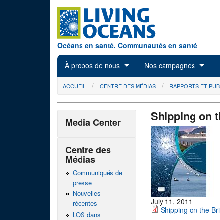
Skip to main content
Océans en santé. Communautés en santé
À propos de nous
Nos campagnes
You are here
ACCUEIL
CENTRE DES MÉDIAS
RAPPORTS ET PUB
Shipping on t
Media Center
Centre des
Médias
Communiqués de
presse
Nouvelles
July 11, 2011
récentes
Shipping on the Bri
LOS dans