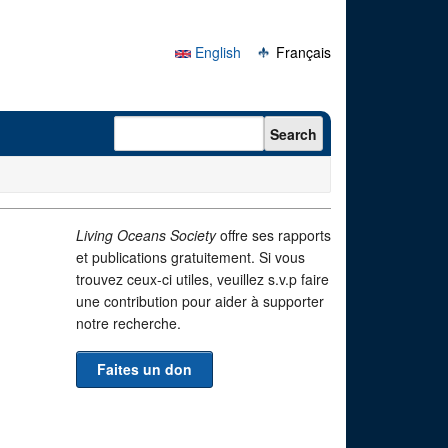
English
Français
Search form
Search
Living Oceans Society
offre ses rapports
et publications gratuitement. Si vous
trouvez ceux-ci utiles, veuillez s.v.p faire
une contribution pour aider à supporter
notre recherche.
Faites un don