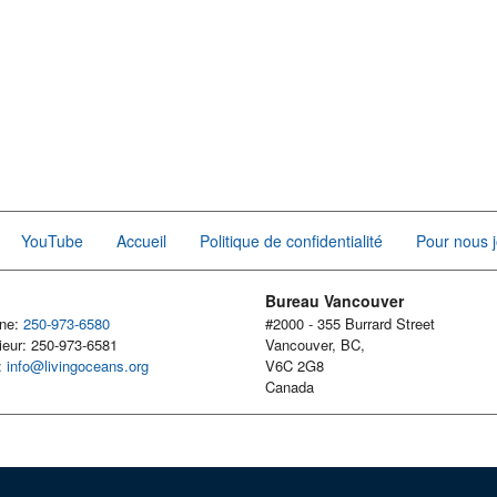
YouTube
Accueil
Politique de confidentialité
Pour nous j
Bureau Vancouver
one:
250-973-6580
#2000 - 355 Burrard Street
ieur: 250-973-6581
Vancouver, BC,
l:
info@livingoceans.org
V6C 2G8
Canada