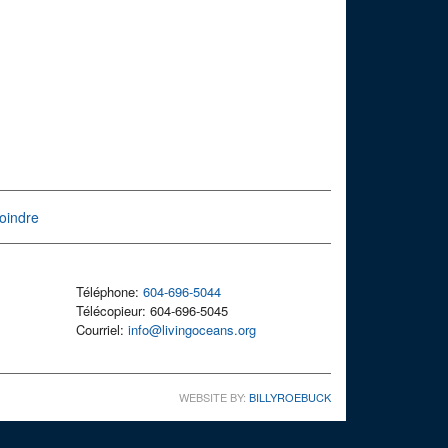
oindre
Téléphone:
604-696-5044
Télécopieur: 604-696-5045
Courriel:
info@livingoceans.org
WEBSITE BY:
BILLYROEBUCK