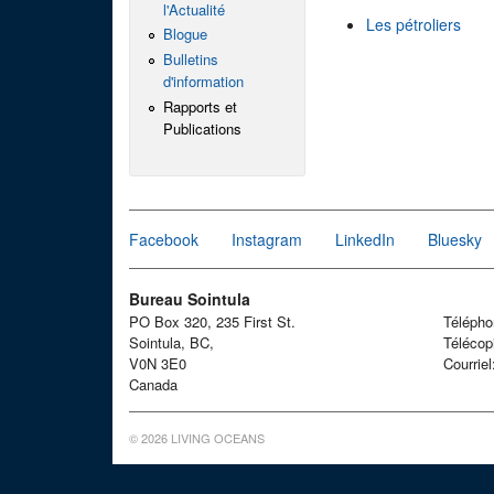
l'Actualité
Les pétroliers
Blogue
Bulletins
d'information
Rapports et
Publications
Facebook
Instagram
LinkedIn
Bluesky
Bureau Sointula
PO Box 320, 235 First St.
Téléph
Sointula, BC,
Télécop
V0N 3E0
Courrie
Canada
© 2026 LIVING OCEANS