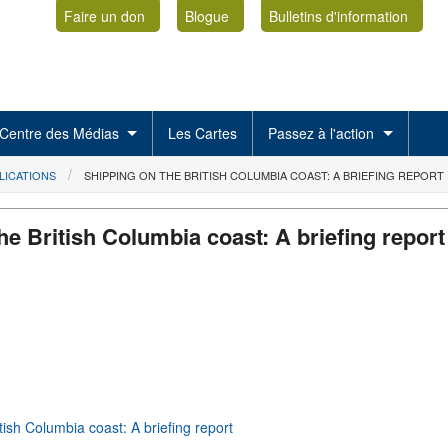
Faire un don
Blogue
Bulletins d'information
Centre des Médias
Les Cartes
Passez à l'action
LICATIONS
SHIPPING ON THE BRITISH COLUMBIA COAST: A BRIEFING REPORT
he British Columbia coast: A briefing report
tish Columbia coast: A briefing report