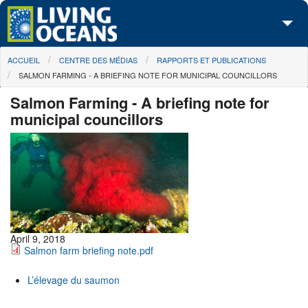
Skip to main content
You are here
ACCUEIL
CENTRE DES MÉDIAS
RAPPORTS ET PUBLICATIONS
À propos de nous
SALMON FARMING - A BRIEFING NOTE FOR MUNICIPAL COUNCILLORS
Nos campagnes
Salmon Farming - A briefing note for
municipal councillors
Centre des Médias
Les Cartes
Passez à l'action
April 9, 2018
Salmon farm briefing note.pdf
L’élevage du saumon