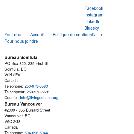
Facebook
Instagram
LinkedIn
Bluesky
YouTube
Accueil
Politique de confidentialité
Pour nous joindre
Bureau Sointula
PO Box 320, 235 First St.
Sointula, BC,
V0N 3E0
Canada
Téléphone:
250-973-6580
Télécopieur: 250-973-6581
Courriel:
info@livingoceans.org
Bureau Vancouver
#2000 - 355 Burrard Street
Vancouver, BC,
V6C 2G8
Canada
Téléphone:
604-696-5044