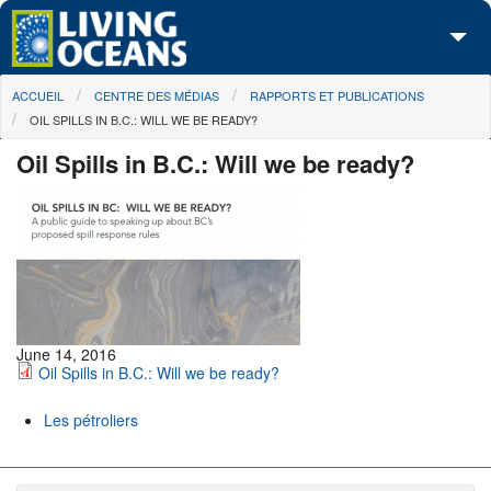
Skip to main content
You are here
ACCUEIL
CENTRE DES MÉDIAS
RAPPORTS ET PUBLICATIONS
À propos de nous
OIL SPILLS IN B.C.: WILL WE BE READY?
Nos campagnes
Oil Spills in B.C.: Will we be ready?
Centre des Médias
Les Cartes
Passez à l'action
June 14, 2016
Oil Spills in B.C.: Will we be ready?
Les pétroliers