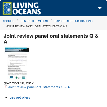
Skip to main content
You are here
ACCUEIL
CENTRE DES MÉDIAS
RAPPORTS ET PUBLICATIONS
À propos de nous
JOINT REVIEW PANEL ORAL STATEMENTS Q & A
Nos campagnes
Joint review panel oral statements Q &
A
Centre des Médias
Les Cartes
Passez à l'action
November 20, 2012
Joint review panel oral statements Q & A
Les pétroliers