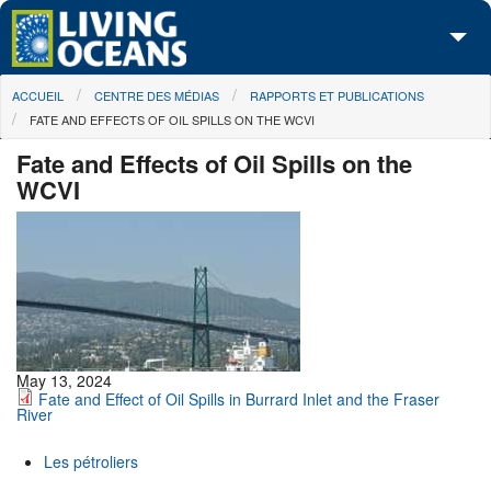
Skip to main content
You are here
ACCUEIL
CENTRE DES MÉDIAS
RAPPORTS ET PUBLICATIONS
À propos de nous
FATE AND EFFECTS OF OIL SPILLS ON THE WCVI
Nos campagnes
Fate and Effects of Oil Spills on the
WCVI
Centre des Médias
Les Cartes
Passez à l'action
May 13, 2024
Fate and Effect of Oil Spills in Burrard Inlet and the Fraser
River
Les pétroliers