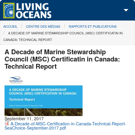
Skip to main content
You are here
ACCUEIL
CENTRE DES MÉDIAS
RAPPORTS ET PUBLICATIONS
À propos de nous
A DECADE OF MARINE STEWARDSHIP COUNCIL (MSC) CERTIFICATIN IN
CANADA: TECHNICAL REPORT
Nos campagnes
A Decade of Marine Stewardship
Centre des Médias
Council (MSC) Certificatin in Canada:
Technical Report
Les Cartes
Passez à l'action
September 11, 2017
A-Decade-of-MSC-Certification-in-Canada-Technical-Report-
SeaChoice-September-2017.pdf