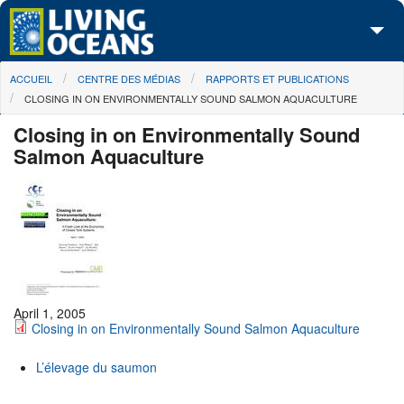
Skip to main content
You are here
ACCUEIL
CENTRE DES MÉDIAS
RAPPORTS ET PUBLICATIONS
À propos de nous
CLOSING IN ON ENVIRONMENTALLY SOUND SALMON AQUACULTURE
Nos campagnes
Closing in on Environmentally Sound
Salmon Aquaculture
Centre des Médias
Les Cartes
Passez à l'action
April 1, 2005
Closing in on Environmentally Sound Salmon Aquaculture
L’élevage du saumon