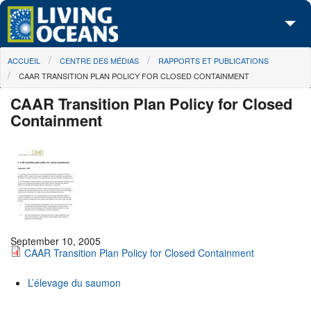
Skip to main content
You are here
ACCUEIL
CENTRE DES MÉDIAS
RAPPORTS ET PUBLICATIONS
À propos de nous
CAAR TRANSITION PLAN POLICY FOR CLOSED CONTAINMENT
Nos campagnes
CAAR Transition Plan Policy for Closed
Containment
Centre des Médias
Les Cartes
Passez à l'action
September 10, 2005
CAAR Transition Plan Policy for Closed Containment
L’élevage du saumon