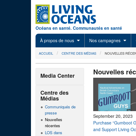
Skip to main content
Océans en santé. Communautés en santé
À propos de nous
Nos campagnes
You are here
ACCUEIL
CENTRE DES MÉDIAS
NOUVELLES RÉCE
Nouvelles ré
Media Center
Centre des
Médias
Communiqués de
presse
September 20, 2023
Nouvelles
Purchase “Gumboot G
récentes
and Support Living O
LOS dans