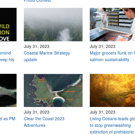
Photo Contest
July 31, 2023
July 31, 2023
remind
Coastal Marine Strategy
Major grocers flunk on
keep his
update
salmon sustainability
July 31, 2023
July 31, 2023
ed as PM
Clear the Coast 2023
Living Oceans leads glo
Adventures
to stop greenwashing
extinction of prehistori