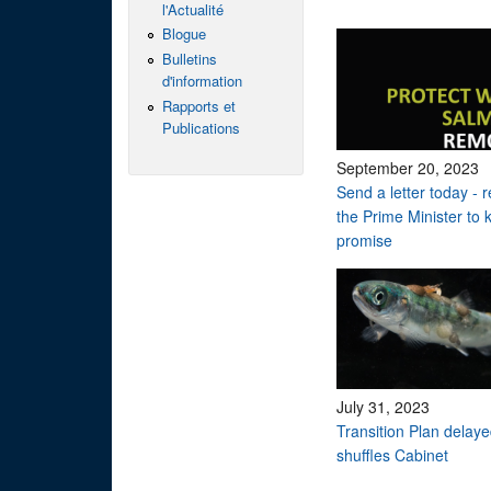
l'Actualité
Blogue
Bulletins
d'information
Rapports et
Publications
September 20, 2023
Send a letter today - 
the Prime Minister to 
promise
July 31, 2023
Transition Plan delay
shuffles Cabinet