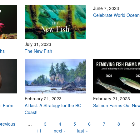
June 7, 2023
Celebrate World Ocean
July 31, 2023
ths
The New Fish
February 21, 2023
February 21, 2023
n Farm
At last: A Strategy for the BC
Salmon Farms Out No
Coast!
previous
…
3
4
5
6
7
8
9
11
next ›
last »