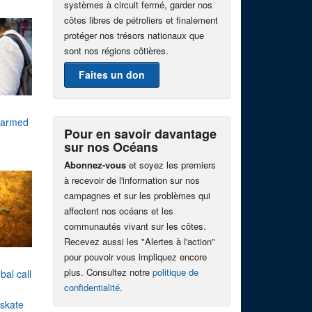
systèmes à circuit fermé, garder nos
côtes libres de pétroliers et finalement
protéger nos trésors nationaux que
sont nos régions côtières.
Faites un don
 farmed
Pour en savoir davantage
sur nos Océans
Abonnez-vous
et soyez les premiers
à recevoir de l'information sur nos
campagnes et sur les problèmes qui
affectent nos océans et les
communautés vivant sur les côtes.
Recevez aussi les "Alertes à l'action"
pour pouvoir vous impliquez encore
plus. Consultez notre
politique de
bal call
confidentialité
.
c skate