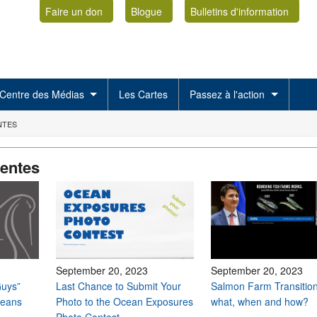
Faire un don
Blogue
Bulletins d'information
Centre des Médias
Les Cartes
Passez à l'action
NTES
centes
September 20, 2023
September 20, 2023
uys”
Last Chance to Submit Your
Salmon Farm Transition
ceans
Photo to the Ocean Exposures
what, when and how?