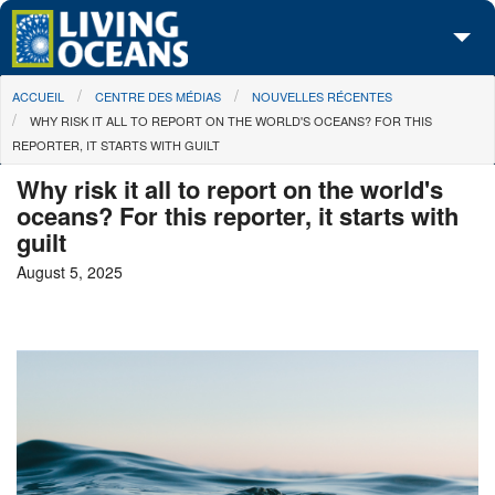
Skip to main content
You are here
ACCUEIL
CENTRE DES MÉDIAS
NOUVELLES RÉCENTES
À propos de nous
WHY RISK IT ALL TO REPORT ON THE WORLD'S OCEANS? FOR THIS
REPORTER, IT STARTS WITH GUILT
Nos campagnes
Why risk it all to report on the world's
Centre des Médias
oceans? For this reporter, it starts with
guilt
Les Cartes
August 5, 2025
Passez à l'action