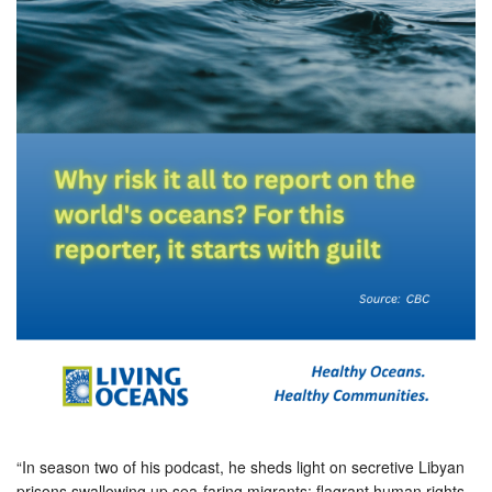
“In season two of his podcast, he sheds light on secretive Libyan
prisons swallowing up sea-faring migrants; flagrant human rights