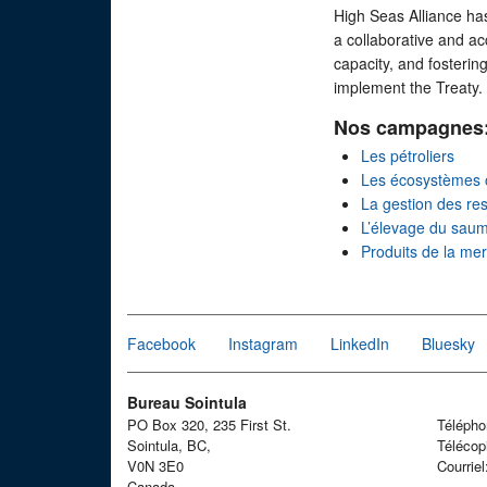
High Seas Alliance ha
a collaborative and ac
capacity, and fosterin
implement the Treaty.
Nos campagnes
Les pétroliers
Les écosystèmes 
La gestion des re
L’élevage du sau
Produits de la me
Facebook
Instagram
LinkedIn
Bluesky
Bureau Sointula
PO Box 320, 235 First St.
Téléph
Sointula, BC,
Télécop
V0N 3E0
Courrie
Canada