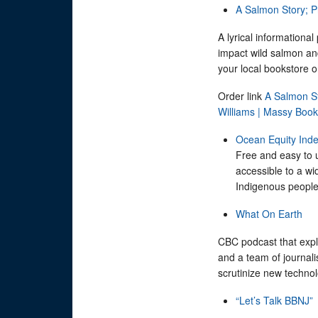
A Salmon Story; Pr
A lyrical informationa
impact wild salmon an
your local bookstore o
Order link
A Salmon Sto
Williams | Massy Boo
Ocean Equity Ind
Free and easy to u
accessible to a wi
Indigenous people
What On Earth
CBC podcast that expl
and a team of journali
scrutinize new techno
“Let’s Talk BBNJ”