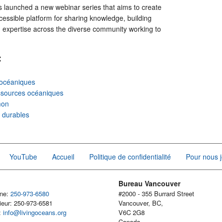
s launched a new webinar series that aims to create
cessible platform for sharing knowledge, building
g expertise across the diverse community working to
:
océaniques
ssources océaniques
mon
r durables
YouTube
Accueil
Politique de confidentialité
Pour nous j
Bureau Vancouver
one:
250-973-6580
#2000 - 355 Burrard Street
ieur: 250-973-6581
Vancouver, BC,
l:
info@livingoceans.org
V6C 2G8
Canada