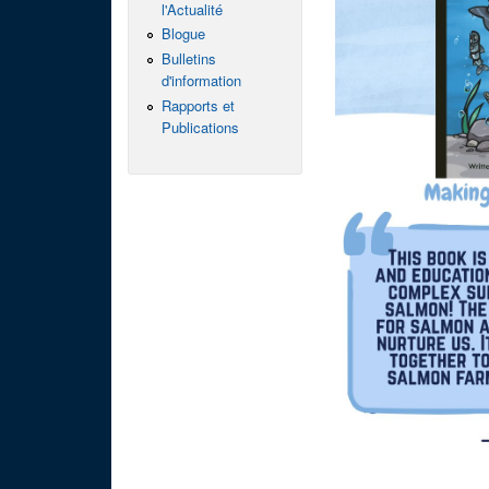
l'Actualité
Blogue
Bulletins
d'information
Rapports et
Publications