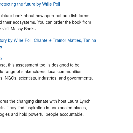
otecting the future by Willie Poll
l picture book about how open-net pen fish farms
d their ecosystems. You can order the book from
r visit Massy Books.
ry by Willie Poll, Chantelle Trainor-Matties, Tanina
ks
ex
se, this assessment tool is designed to be
de range of stakeholders: local communities,
s, NGOs, scientists, industries, and governments.
ores the changing climate with host Laura Lynch
sts. They find inspiration in unexpected places,
logies and hold powerful people accountable.