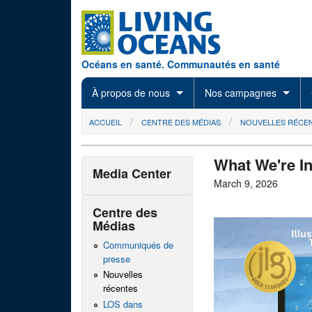
Skip to main content
Océans en santé. Communautés en santé
À propos de nous
Nos campagnes
You are here
ACCUEIL
CENTRE DES MÉDIAS
NOUVELLES RÉCE
What We're I
Media Center
March 9, 2026
Centre des
Médias
Communiqués de
presse
Nouvelles
récentes
LOS dans