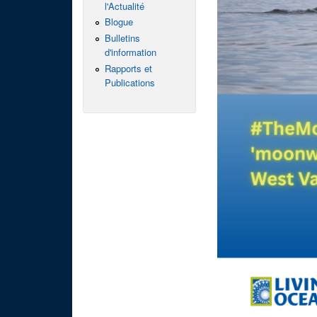
l'Actualité
Blogue
Bulletins
d'information
Rapports et
Publications