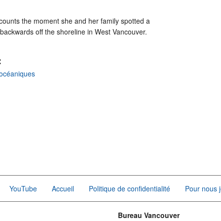
recounts the moment she and her family spotted a
 backwards off the shoreline in West Vancouver.
:
océaniques
YouTube
Accueil
Politique de confidentialité
Pour nous j
Bureau Vancouver