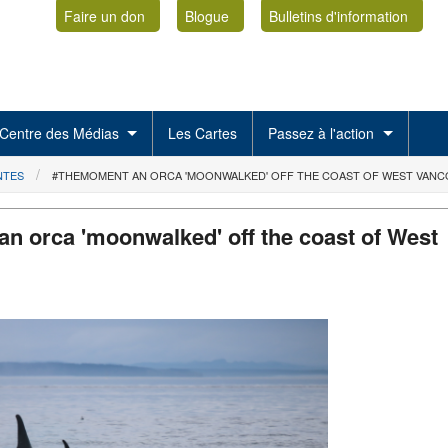
Faire un don
Blogue
Bulletins d'information
Centre des Médias
Les Cartes
Passez à l'action
NTES
#THEMOMENT AN ORCA 'MOONWALKED' OFF THE COAST OF WEST VAN
n orca 'moonwalked' off the coast of West