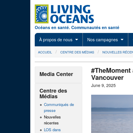
Skip to main content
Océans en santé. Communautés en santé
À propos de nous
Nos campagnes
You are here
ACCUEIL
CENTRE DES MÉDIAS
NOUVELLES RÉCE
#TheMoment a
Media Center
Vancouver
June 9, 2025
Centre des
Médias
Communiqués de
presse
Nouvelles
récentes
LOS dans