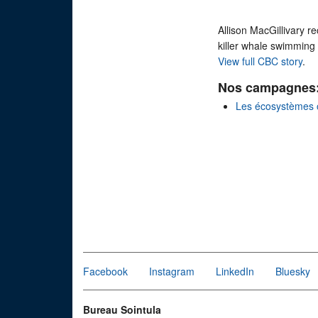
Allison MacGillivary 
killer whale swimming
View full CBC story
.
Nos campagnes
Les écosystèmes 
Facebook
Instagram
LinkedIn
Bluesky
Bureau Sointula