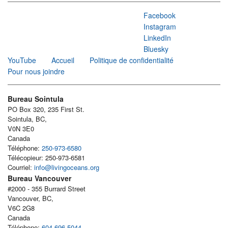
Facebook
Instagram
LinkedIn
Bluesky
YouTube
Accueil
Politique de confidentialité
Pour nous joindre
Bureau Sointula
PO Box 320, 235 First St.
Sointula, BC,
V0N 3E0
Canada
Téléphone:
250-973-6580
Télécopieur: 250-973-6581
Courriel:
info@livingoceans.org
Bureau Vancouver
#2000 - 355 Burrard Street
Vancouver, BC,
V6C 2G8
Canada
Téléphone:
604-696-5044