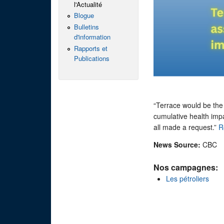
l'Actualité
Blogue
Bulletins
d'information
Rapports et
Publications
“Terrace would be the 
cumulative health im
all made a request.”
R
News Source:
CBC
Nos campagnes:
Les pétroliers