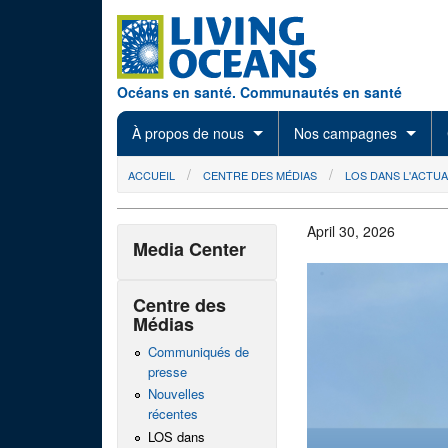
Skip to main content
Océans en santé. Communautés en santé
À propos de nous
Nos campagnes
You are here
ACCUEIL
CENTRE DES MÉDIAS
LOS DANS L'ACTUA
April 30, 2026
Media Center
Centre des
Médias
Communiqués de
presse
Nouvelles
récentes
LOS dans