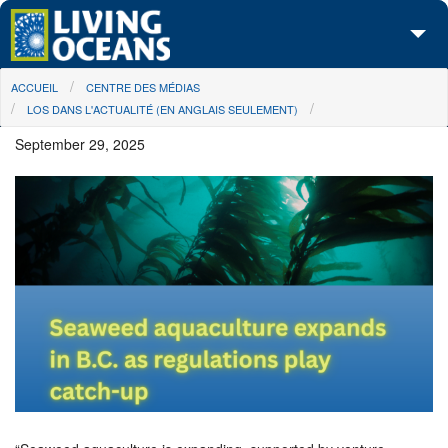
Skip to main content
You are here
ACCUEIL
CENTRE DES MÉDIAS
À propos de nous
LOS DANS L'ACTUALITÉ (EN ANGLAIS SEULEMENT)
Nos campagnes
September 29, 2025
Centre des Médias
Les Cartes
Passez à l'action