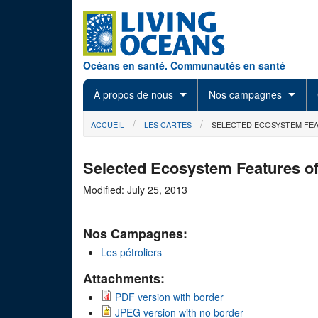
Skip to main content
Océans en santé. Communautés en santé
À propos de nous
Nos campagnes
You are here
ACCUEIL
LES CARTES
SELECTED ECOSYSTEM FEA
Selected Ecosystem Features of
Modified: July 25, 2013
Nos Campagnes:
Les pétroliers
Attachments:
PDF version with border
JPEG version with no border