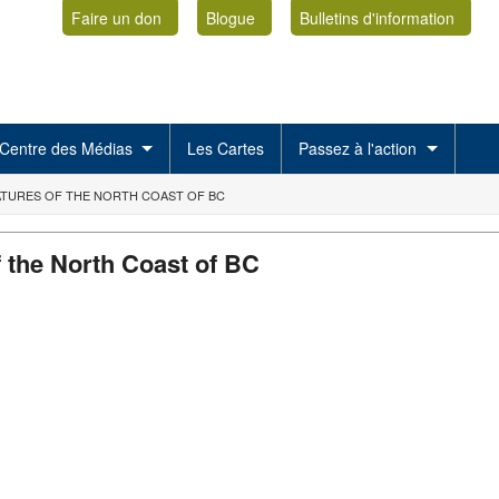
Faire un don
Blogue
Bulletins d'information
Centre des Médias
Les Cartes
Passez à l'action
TURES OF THE NORTH COAST OF BC
 the North Coast of BC