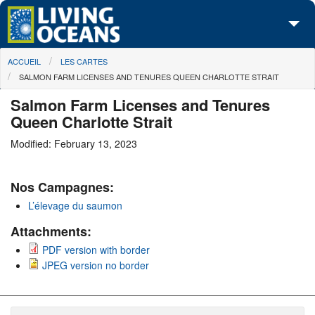
Skip to main content
You are here
ACCUEIL
LES CARTES
À propos de nous
SALMON FARM LICENSES AND TENURES QUEEN CHARLOTTE STRAIT
Nos campagnes
Salmon Farm Licenses and Tenures
Queen Charlotte Strait
Centre des Médias
Modified: February 13, 2023
Les Cartes
Nos Campagnes:
Passez à l'action
L’élevage du saumon
Attachments:
PDF version with border
JPEG version no border