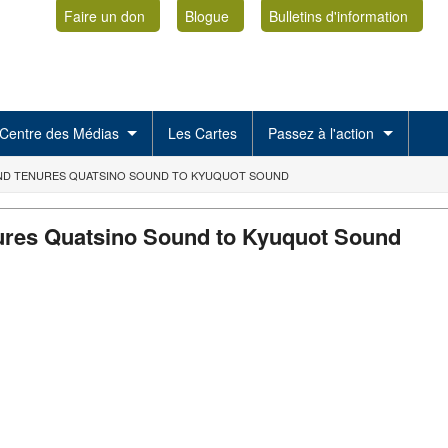
Faire un don
Blogue
Bulletins d'information
Centre des Médias
Les Cartes
Passez à l'action
AND TENURES QUATSINO SOUND TO KYUQUOT SOUND
ures Quatsino Sound to Kyuquot Sound