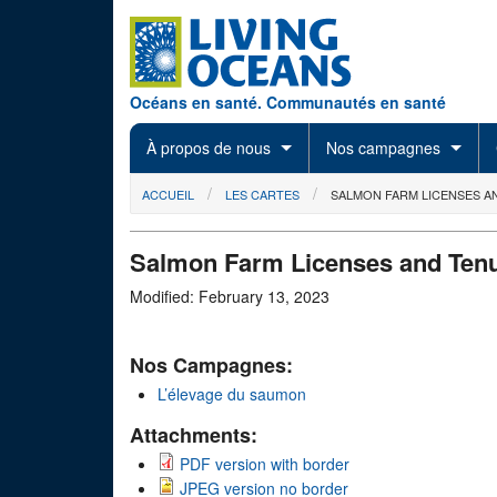
Skip to main content
Océans en santé. Communautés en santé
À propos de nous
Nos campagnes
You are here
ACCUEIL
LES CARTES
SALMON FARM LICENSES 
Salmon Farm Licenses and Ten
Modified: February 13, 2023
Nos Campagnes:
L’élevage du saumon
Attachments:
PDF version with border
JPEG version no border