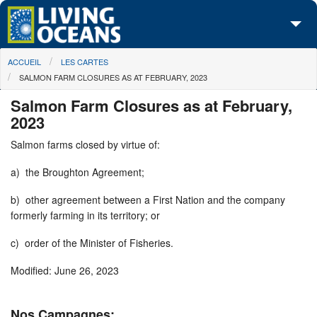
Skip to main content
You are here
ACCUEIL
LES CARTES
À propos de nous
SALMON FARM CLOSURES AS AT FEBRUARY, 2023
Nos campagnes
Salmon Farm Closures as at February,
2023
Centre des Médias
Salmon farms closed by virtue of:
Les Cartes
a) the Broughton Agreement;
Passez à l'action
b) other agreement between a First Nation and the company
formerly farming in its territory; or
c) order of the Minister of Fisheries.
Modified: June 26, 2023
Nos Campagnes: