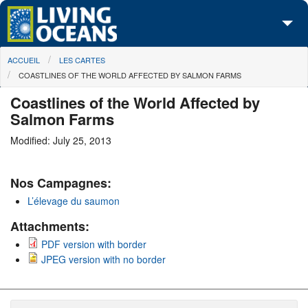
Skip to main content
You are here
ACCUEIL
LES CARTES
À propos de nous
COASTLINES OF THE WORLD AFFECTED BY SALMON FARMS
Nos campagnes
Coastlines of the World Affected by
Salmon Farms
Centre des Médias
Modified: July 25, 2013
Les Cartes
Nos Campagnes:
Passez à l'action
L’élevage du saumon
Attachments:
PDF version with border
JPEG version with no border