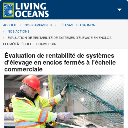
Skip to main content
You are here
ACCUEIL
NOS CAMPAGNES
L’ÉLEVAGE DU SAUMON
À propos de nous
NOS ACTIONS
ÉVALUATION DE RENTABILITÉ DE SYSTÈMES D’ÉLEVAGE EN ENCLOS
Nos campagnes
FERMÉS À L’ÉCHELLE COMMERCIALE
Centre des Médias
Évaluation de rentabilité de systèmes
d’élevage en enclos fermés à l’échelle
Les Cartes
commerciale
Passez à l'action