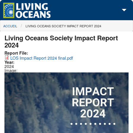
Skip to main content
You are here
ACCUEIL
LIVING OCEANS SOCIETY IMPACT REPORT 2024
À propos de nous
Living Oceans Society Impact Report
Nos campagnes
2024
Report File:
Centre des Médias
LOS Impact Report 2024 final.pdf
Year:
2024
Les Cartes
Image:
Passez à l'action