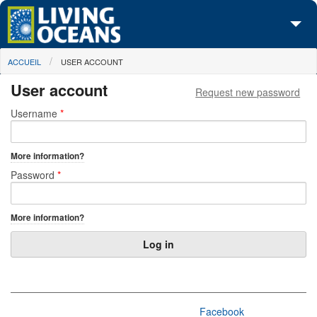
Skip to main content
You are here
ACCUEIL
USER ACCOUNT
À propos de nous
User account
Request new password
Nos campagnes
Primary tabs
Username
*
Centre des Médias
More information?
Les Cartes
Password
*
Passez à l'action
More information?
Facebook