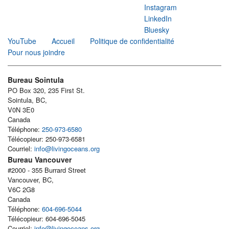
Instagram
LinkedIn
Bluesky
YouTube
Accueil
Politique de confidentialité
Pour nous joindre
Bureau Sointula
PO Box 320, 235 First St.
Sointula, BC,
V0N 3E0
Canada
Téléphone:
250-973-6580
Télécopieur: 250-973-6581
Courriel:
info@livingoceans.org
Bureau Vancouver
#2000 - 355 Burrard Street
Vancouver, BC,
V6C 2G8
Canada
Téléphone:
604-696-5044
Télécopieur: 604-696-5045
Courriel:
info@livingoceans.org