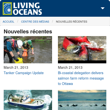
Skip to main content
You are here
ACCUEIL
CENTRE DES MÉDIAS
NOUVELLES RÉCENTES
À propos de nous
Nouvelles récentes
Nos campagnes
Centre des Médias
Les Cartes
Passez à l'action
March 21, 2013
March 21, 2013
Tanker Campaign Update
Bi-coastal delegation delivers
salmon farm reform message
to Ottawa