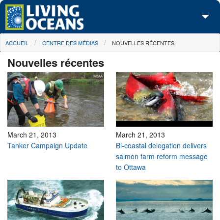
Skip to main content
You are here
ACCUEIL
CENTRE DES MÉDIAS
NOUVELLES RÉCENTES
À propos de nous
Nouvelles récentes
Nos campagnes
Centre des Médias
Les Cartes
Passez à l'action
March 21, 2013
March 21, 2013
Tanker Campaign Update
Bi-coastal delegation delivers
salmon farm reform message
to Ottawa