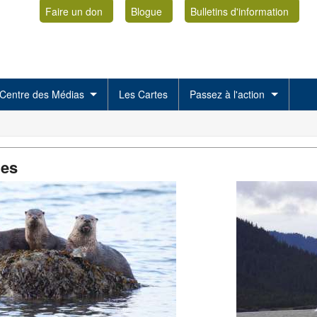
Faire un don
Blogue
Bulletins d'information
Centre des Médias
Les Cartes
Passez à l'action
es