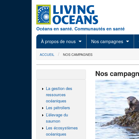
Skip to main content
Océans en santé. Communautés en santé
À propos de nous
Nos campagnes
You are here
ACCUEIL
NOS CAMPAGNES
Nos campagn
La gestion des
ressources
océaniques
Les pétroliers
L’élevage du
saumon
Les écosystèmes
océaniques