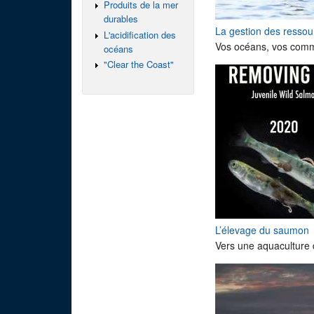
Produits de la mer
durables
La gestion des resso
L'acidification des
Vos océans, vos commu
océans
"Clear the Coast"
L’élevage du saumon
Vers une aquaculture 