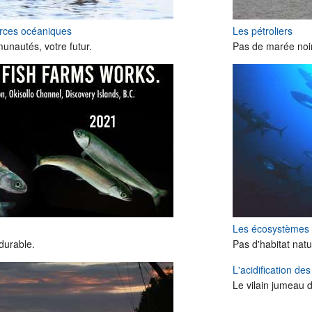
urces océaniques
Les pétroliers
nautés, votre futur.
Pas de marée noir
Les écosystèmes
durable.
Pas d'habitat natu
L'acidification de
Le vilain jumeau 