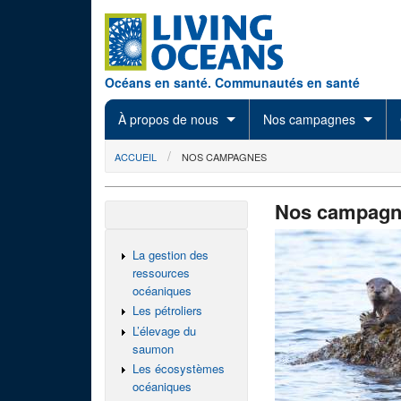
Skip to main content
Océans en santé. Communautés en santé
À propos de nous
Nos campagnes
You are here
ACCUEIL
NOS CAMPAGNES
Nos campagn
La gestion des
ressources
océaniques
Les pétroliers
L’élevage du
saumon
Les écosystèmes
océaniques