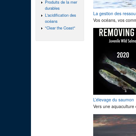
Produits de la mer
durables
La gestion des resso
L'acidification des
Vos océans, vos commu
océans
"Clear the Coast"
L’élevage du saumon
Vers une aquaculture 