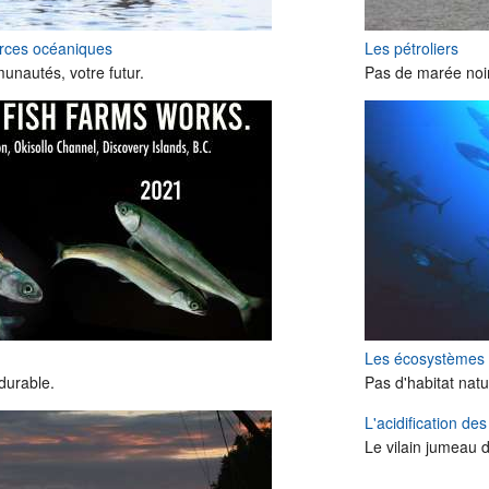
urces océaniques
Les pétroliers
nautés, votre futur.
Pas de marée noir
Les écosystèmes
durable.
Pas d'habitat natu
L'acidification de
Le vilain jumeau 