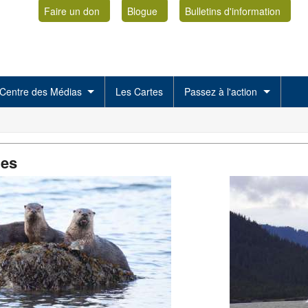
Faire un don
Blogue
Bulletins d'information
Centre des Médias
Les Cartes
Passez à l'action
es