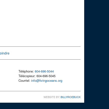
oindre
Téléphone:
604-696-5044
Télécopieur: 604-696-5045
Courriel:
info@livingoceans.org
WEBSITE BY:
BILLYROEBUCK