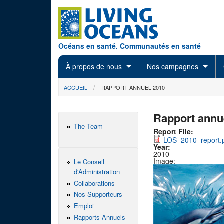
Skip to main content
Océans en santé. Communautés en santé
À propos de nous
Nos campagnes
You are here
ACCUEIL
RAPPORT ANNUEL 2010
Rapport annu
The Team
Report File:
LOS_2010_report.
Year:
2010
Image:
Le Conseil
d'Administration
Collaborations
Nos Supporteurs
Emploi
Rapports Annuels