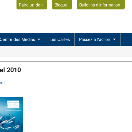
Faire un don
Blogue
Bulletins d'information
Centre des Médias
Les Cartes
Passez à l'action
el 2010
pdf