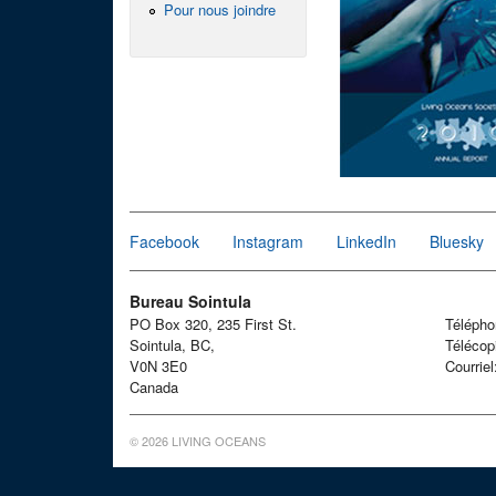
Pour nous joindre
Facebook
Instagram
LinkedIn
Bluesky
Bureau Sointula
PO Box 320, 235 First St.
Téléph
Sointula, BC,
Télécop
V0N 3E0
Courrie
Canada
© 2026 LIVING OCEANS