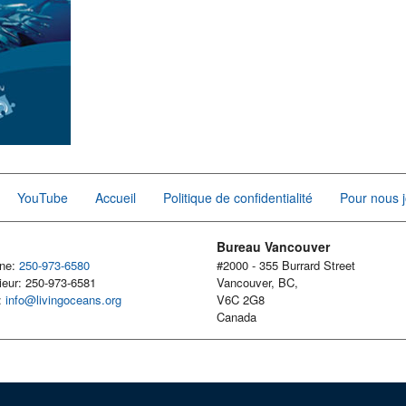
YouTube
Accueil
Politique de confidentialité
Pour nous j
Bureau Vancouver
one:
250-973-6580
#2000 - 355 Burrard Street
ieur: 250-973-6581
Vancouver, BC,
l:
info@livingoceans.org
V6C 2G8
Canada